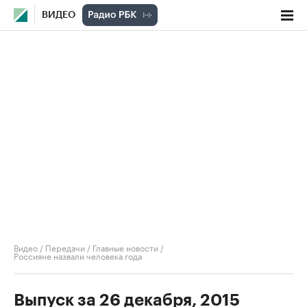
ВИДЕО
Видео
/
Передачи
/
Главные новости
/
Россияне назвали человека года
Выпуск за 26 декабря, 2015