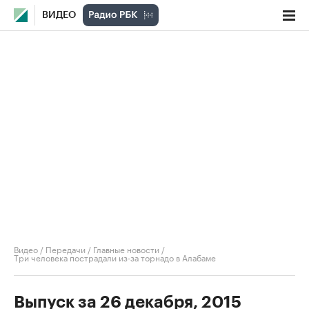
ВИДЕО
Видео
/
Передачи
/
Главные новости
/
Три человека пострадали из-за торнадо в Алабаме
Выпуск за 26 декабря, 2015