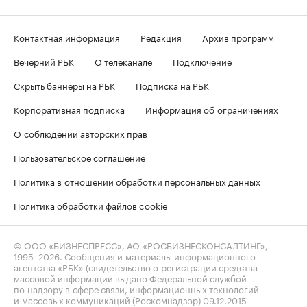
Контактная информация
Редакция
Архив программ
Вечерний РБК
О телеканале
Подключение
Скрыть баннеры на РБК
Подписка на РБК
Корпоративная подписка
Информация об ограничениях
О соблюдении авторских прав
Пользовательское соглашение
Политика в отношении обработки персональных данных
Политика обработки файлов cookie
© ООО «БИЗНЕСПРЕСС», АО «РОСБИЗНЕСКОНСАЛТИНГ»,
1995–2026
. Сообщения и материалы информационного
агентства «РБК» (свидетельство о регистрации средства
массовой информации выдано Федеральной службой
по надзору в сфере связи, информационных технологий
и массовых коммуникаций (Роскомнадзор) 09.12.2015