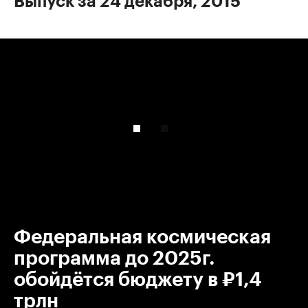
Выпуск за 24 декабря, 2015
00:00
/
00:00
Федеральная космическая
программа до 2025г.
обойдётся бюджету в ₽1,4
трлн