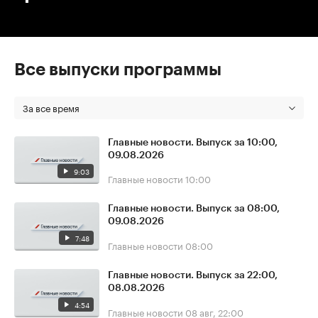
Все выпуски программы
За все время
Главные новости. Выпуск за 10:00,
09.08.2026
9:03
Главные новости
10:00
Главные новости. Выпуск за 08:00,
09.08.2026
7:48
Главные новости
08:00
Главные новости. Выпуск за 22:00,
08.08.2026
4:54
Главные новости
08 авг, 22:00