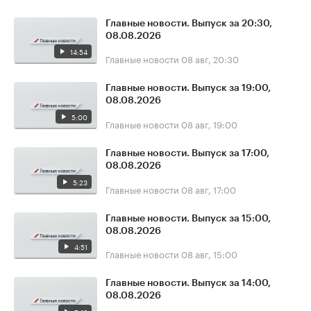
Главные новости. Выпуск за 20:30,
08.08.2026
14:54
Главные новости
08 авг, 20:30
Главные новости. Выпуск за 19:00,
08.08.2026
5:00
Главные новости
08 авг, 19:00
Главные новости. Выпуск за 17:00,
08.08.2026
5:23
Главные новости
08 авг, 17:00
Главные новости. Выпуск за 15:00,
08.08.2026
4:51
Главные новости
08 авг, 15:00
Главные новости. Выпуск за 14:00,
08.08.2026