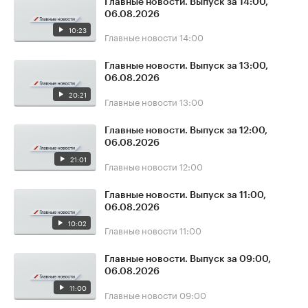
Главные новости. Выпуск за 14:00,
06.08.2026
10:23
Главные новости
14:00
Главные новости. Выпуск за 13:00,
06.08.2026
20:21
Главные новости
13:00
Главные новости. Выпуск за 12:00,
06.08.2026
21:01
Главные новости
12:00
Главные новости. Выпуск за 11:00,
06.08.2026
10:02
Главные новости
11:00
Главные новости. Выпуск за 09:00,
06.08.2026
11:00
Главные новости
09:00