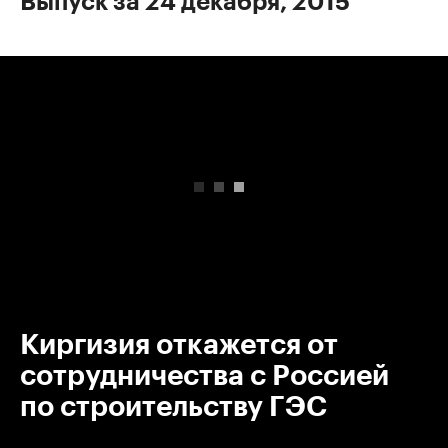
Выпуск за 24 декабря, 2015
00:00
/
00:00
Киргизия откажется от
сотрудничества с Россией
по строительству ГЭС