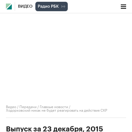
ВИДЕО
Видео
/
Передачи
/
Главные новости
/
Ходорковский никак не будет реагировать на действия СКР
Выпуск за 23 декабря, 2015