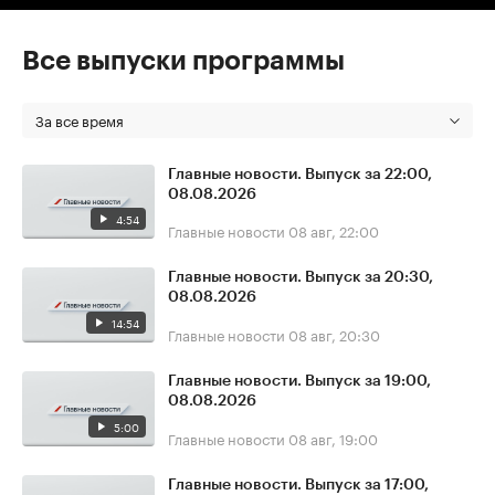
Все выпуски программы
За все время
Главные новости. Выпуск за 22:00,
08.08.2026
4:54
Главные новости
08 авг, 22:00
Главные новости. Выпуск за 20:30,
08.08.2026
14:54
Главные новости
08 авг, 20:30
Главные новости. Выпуск за 19:00,
08.08.2026
5:00
Главные новости
08 авг, 19:00
Главные новости. Выпуск за 17:00,