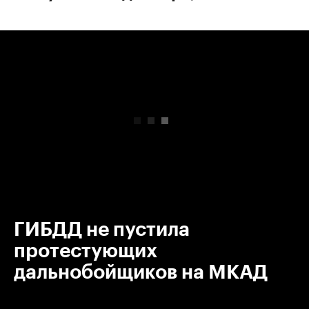
00:00
/
00:00
ГИБДД не пустила
протестующих
дальнобойщиков на МКАД