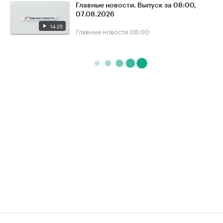
Главные новости. Выпуск за 08:00,
07.08.2026
14:25
Главные новости
08:00