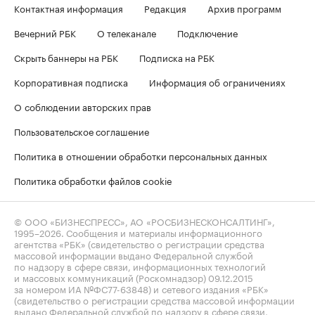
Контактная информация
Редакция
Архив программ
Вечерний РБК
О телеканале
Подключение
Скрыть баннеры на РБК
Подписка на РБК
Корпоративная подписка
Информация об ограничениях
О соблюдении авторских прав
Пользовательское соглашение
Политика в отношении обработки персональных данных
Политика обработки файлов cookie
© ООО «БИЗНЕСПРЕСС», АО «РОСБИЗНЕСКОНСАЛТИНГ»,
1995–2026
. Сообщения и материалы информационного
агентства «РБК» (свидетельство о регистрации средства
массовой информации выдано Федеральной службой
по надзору в сфере связи, информационных технологий
и массовых коммуникаций (Роскомнадзор) 09.12.2015
за номером ИА №ФС77-63848) и сетевого издания «РБК»
(свидетельство о регистрации средства массовой информации
выдано Федеральной службой по надзору в сфере связи,