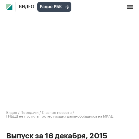
ВИДЕО
Видео
/
Передачи
/
Главные новости
/
ГИБДД не пустила протестующих дальнобойщиков на МКАД
Выпуск за 16 декабря, 2015