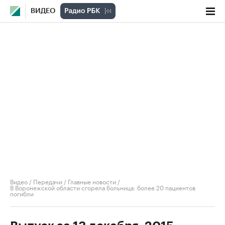
ВИДЕО
Видео
/
Передачи
/
Главные новости
/
В Воронежской области сгорела больница: более 20 пациентов
погибли