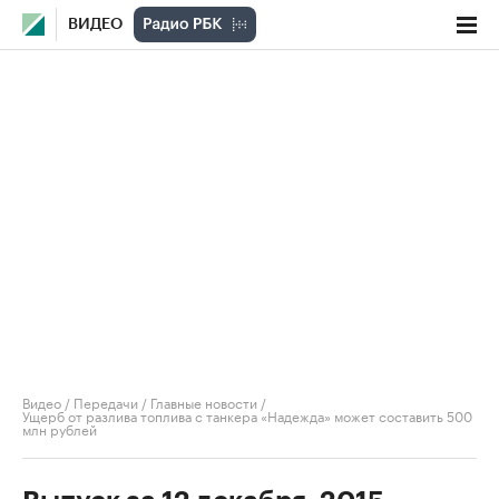
ВИДЕО
Видео
/
Передачи
/
Главные новости
/
Ущерб от разлива топлива с танкера «Надежда» может составить 500
млн рублей