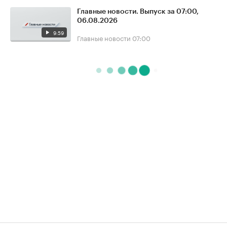
Главные новости. Выпуск за 07:00,
06.08.2026
9:59
Главные новости
07:00