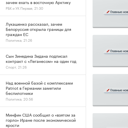
зачем ехать в восточную Арктику
РБК и УК Первая, 21:30
Лукашенко рассказал, зачем
Белоруссия открыла границы для
граждан ЕС
Политика, 21:26
Сын Зинедина Зидана подписал
контракт с «Леганесом» на один год
Спорт, 21:26
Над военной базой с комплексами
Patriot в Германии заметили
беспилотники
Политика, 20:56
Минфин США сообщил о «взятом за
горло» Иране после экономической
ярости