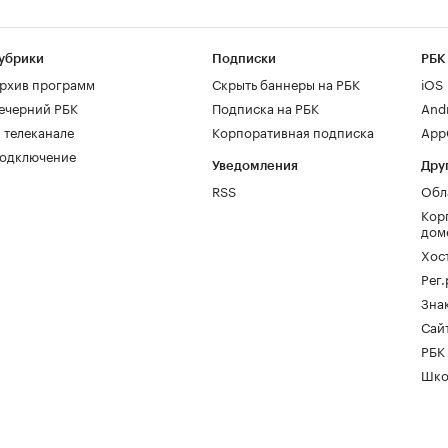
убрики
Подписки
РБК
рхив программ
Скрыть баннеры на РБК
iOS
ечерний РБК
Подписка на РБК
And
 телеканале
Корпоративная подписка
AppG
одключение
Уведомления
Дру
RSS
Обл
Кор
дом
Хос
Рег
Зна
Сайт
РБК
Шко