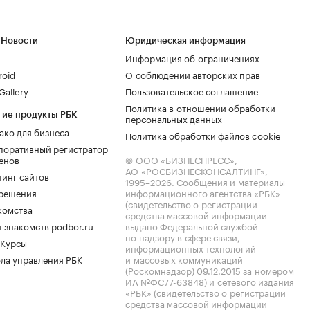
 Новости
Юридическая информация
Информация об ограничениях
roid
О соблюдении авторских прав
allery
Пользовательское соглашение
Политика в отношении обработки
гие продукты РБК
персональных данных
ако для бизнеса
Политика обработки файлов cookie
поративный регистратор
енов
© ООО «БИЗНЕСПРЕСС»,
АО «РОСБИЗНЕСКОНСАЛТИНГ»,
тинг сайтов
1995–2026
. Сообщения и материалы
.решения
информационного агентства «РБК»
(свидетельство о регистрации
комства
средства массовой информации
 знакомств podbor.ru
выдано Федеральной службой
по надзору в сфере связи,
 Курсы
информационных технологий
ла управления РБК
и массовых коммуникаций
(Роскомнадзор) 09.12.2015 за номером
ИА №ФС77-63848) и сетевого издания
«РБК» (свидетельство о регистрации
средства массовой информации