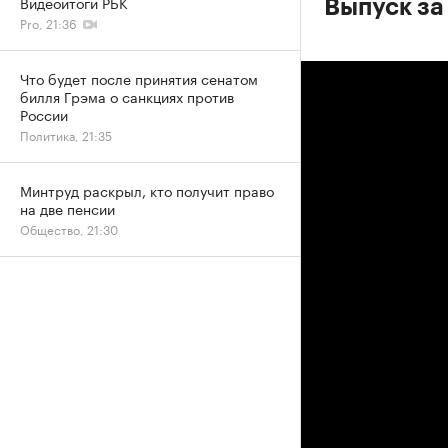
Видеоитоги РБК
Выпуск за
Pro, 21:36
Что будет после принятия сенатом
билля Грэма о санкциях против
России
Политика, 21:35
Минтруд раскрыл, кто получит право
на две пенсии
Общество, 21:30