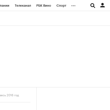
...
пании
Телеканал
РБК Вино
Спорт
ые проекты
Город
Стиль
Крипто
Спецпроекты СПб
логии и медиа
Финансы
весь 2016 год