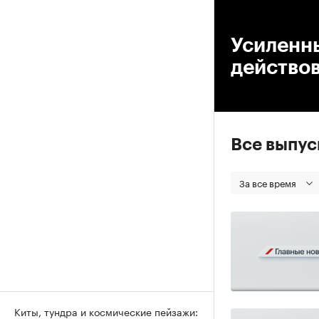
00
Усиленн
действов
Все выпу
За все время
Киты, тундра и космические пейзажи: