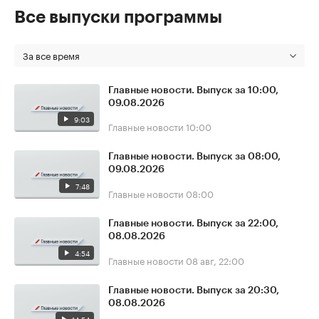
Все выпуски программы
За все время
Главные новости. Выпуск за 10:00,
09.08.2026
9:03
Главные новости
10:00
Главные новости. Выпуск за 08:00,
09.08.2026
7:48
Главные новости
08:00
Главные новости. Выпуск за 22:00,
08.08.2026
4:54
Главные новости
08 авг, 22:00
Главные новости. Выпуск за 20:30,
08.08.2026