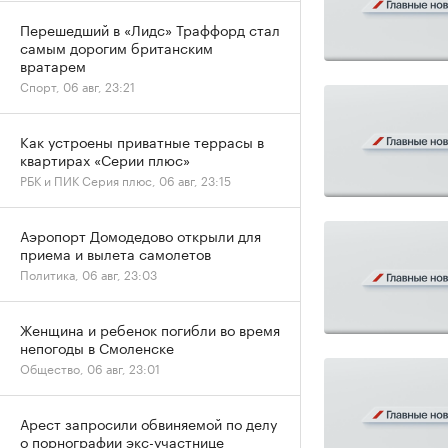
Перешедший в «Лидс» Траффорд стал
самым дорогим британским
вратарем
Спорт, 06 авг, 23:21
Как устроены приватные террасы в
квартирах «Серии плюс»
РБК и ПИК Серия плюс, 06 авг, 23:15
Аэропорт Домодедово открыли для
приема и вылета самолетов
Политика, 06 авг, 23:03
Женщина и ребенок погибли во время
непогоды в Смоленске
Общество, 06 авг, 23:01
Арест запросили обвиняемой по делу
о порнографии экс-участнице