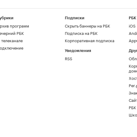
убрики
Подписки
РБК
рхив программ
Скрыть баннеры на РБК
iOS
ечерний РБК
Подписка на РБК
And
 телеканале
Корпоративная подписка
AppG
одключение
Уведомления
Дру
RSS
Обл
Кор
дом
Хос
Рег
Зна
Сайт
РБК
Шко