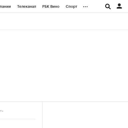
...
пании
Телеканал
РБК Вино
Спорт
ые проекты
Город
Стиль
Крипто
Спецпроекты СПб
логии и медиа
Финансы
т»