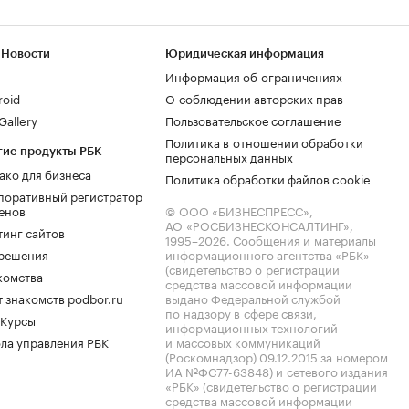
 Новости
Юридическая информация
Информация об ограничениях
roid
О соблюдении авторских прав
allery
Пользовательское соглашение
Политика в отношении обработки
гие продукты РБК
персональных данных
ако для бизнеса
Политика обработки файлов cookie
поративный регистратор
енов
© ООО «БИЗНЕСПРЕСС»,
АО «РОСБИЗНЕСКОНСАЛТИНГ»,
тинг сайтов
1995–2026
. Сообщения и материалы
.решения
информационного агентства «РБК»
(свидетельство о регистрации
комства
средства массовой информации
 знакомств podbor.ru
выдано Федеральной службой
по надзору в сфере связи,
 Курсы
информационных технологий
ла управления РБК
и массовых коммуникаций
(Роскомнадзор) 09.12.2015 за номером
ИА №ФС77-63848) и сетевого издания
«РБК» (свидетельство о регистрации
средства массовой информации