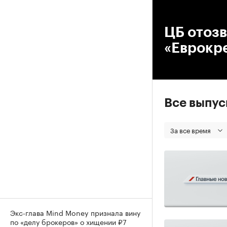
00
ЦБ отозв
«Еврокр
Все выпу
За все время
Экс-глава Mind Money признала вину
по «делу брокеров» о хищении ₽7