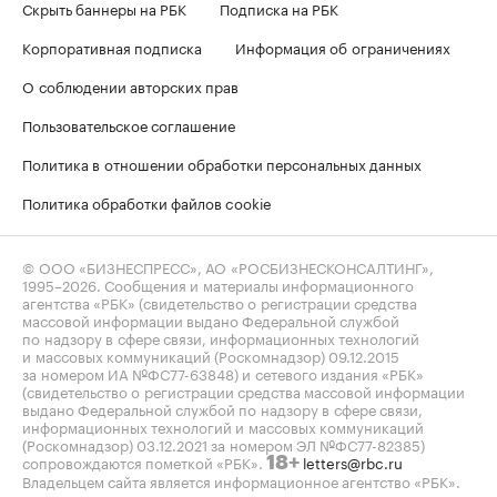
Скрыть баннеры на РБК
Подписка на РБК
Корпоративная подписка
Информация об ограничениях
О соблюдении авторских прав
Пользовательское соглашение
Политика в отношении обработки персональных данных
Политика обработки файлов cookie
© ООО «БИЗНЕСПРЕСС», АО «РОСБИЗНЕСКОНСАЛТИНГ»,
1995–2026
. Сообщения и материалы информационного
агентства «РБК» (свидетельство о регистрации средства
массовой информации выдано Федеральной службой
по надзору в сфере связи, информационных технологий
и массовых коммуникаций (Роскомнадзор) 09.12.2015
за номером ИА №ФС77-63848) и сетевого издания «РБК»
(свидетельство о регистрации средства массовой информации
выдано Федеральной службой по надзору в сфере связи,
информационных технологий и массовых коммуникаций
(Роскомнадзор) 03.12.2021 за номером ЭЛ №ФС77-82385)
сопровождаются пометкой «РБК».
letters@rbc.ru
18+
Владельцем сайта является информационное агентство «РБК».