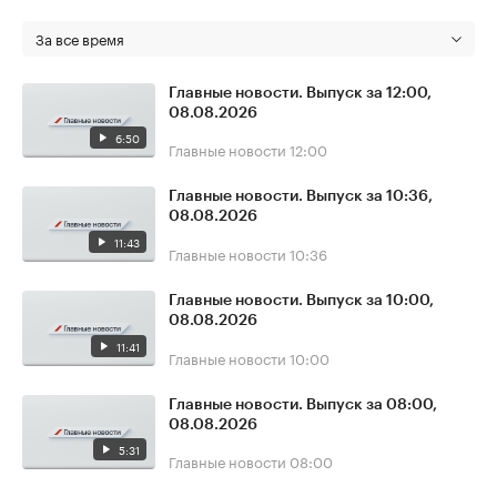
За все время
Главные новости. Выпуск за 12:00,
08.08.2026
6:50
Главные новости
12:00
Главные новости. Выпуск за 10:36,
08.08.2026
11:43
Главные новости
10:36
Главные новости. Выпуск за 10:00,
08.08.2026
11:41
Главные новости
10:00
Главные новости. Выпуск за 08:00,
08.08.2026
5:31
Главные новости
08:00