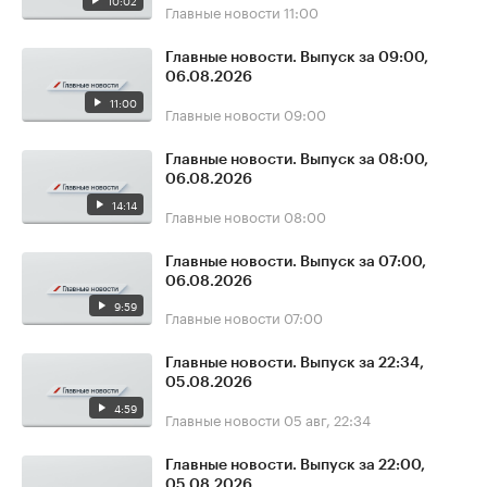
10:02
Главные новости
11:00
Главные новости. Выпуск за 09:00,
06.08.2026
11:00
Главные новости
09:00
Главные новости. Выпуск за 08:00,
06.08.2026
14:14
Главные новости
08:00
Главные новости. Выпуск за 07:00,
06.08.2026
9:59
Главные новости
07:00
Главные новости. Выпуск за 22:34,
05.08.2026
4:59
Главные новости
05 авг, 22:34
Главные новости. Выпуск за 22:00,
05.08.2026