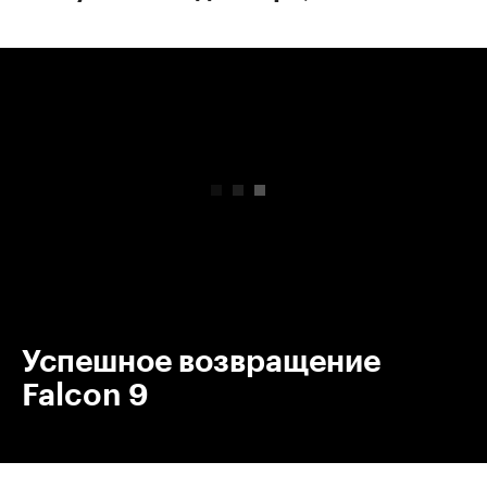
00:00
/
00:00
Успешное возвращение
Falcon 9