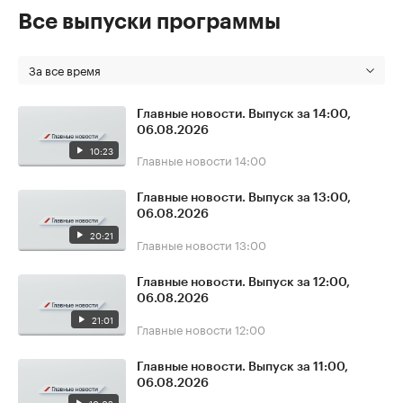
Все выпуски программы
За все время
Главные новости. Выпуск за 14:00,
06.08.2026
10:23
Главные новости
14:00
Главные новости. Выпуск за 13:00,
06.08.2026
20:21
Главные новости
13:00
Главные новости. Выпуск за 12:00,
06.08.2026
21:01
Главные новости
12:00
Главные новости. Выпуск за 11:00,
06.08.2026