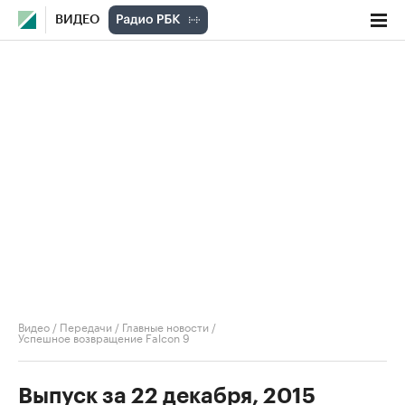
ВИДЕО
Видео
/
Передачи
/
Главные новости
/
Успешное возвращение Falcon 9
Выпуск за 22 декабря, 2015