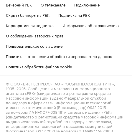
Вечерний РБК
О телеканале
Подключение
Скрыть баннеры на РБК
Подписка на РБК
Корпоративная подписка
Информация об ограничениях
О соблюдении авторских прав
Пользовательское соглашение
Политика в отношении обработки персональных данных
Политика обработки файлов cookie
© ООО «БИЗНЕСПРЕСС», АО «РОСБИЗНЕСКОНСАЛТИНГ»,
1995–2026
. Сообщения и материалы информационного
агентства «РБК» (свидетельство о регистрации средства
массовой информации выдано Федеральной службой
по надзору в сфере связи, информационных технологий
и массовых коммуникаций (Роскомнадзор) 09.12.2015
за номером ИА №ФС77-63848) и сетевого издания «РБК»
(свидетельство о регистрации средства массовой информации
выдано Федеральной службой по надзору в сфере связи,
информационных технологий и массовых коммуникаций
(Роскомнадзор) 03.12.2021 за номером ЭЛ №ФС77-82385)