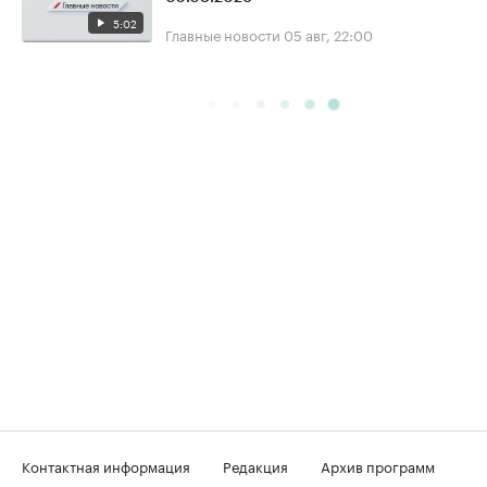
5:02
Главные новости
05 авг, 22:00
Контактная информация
Редакция
Архив программ