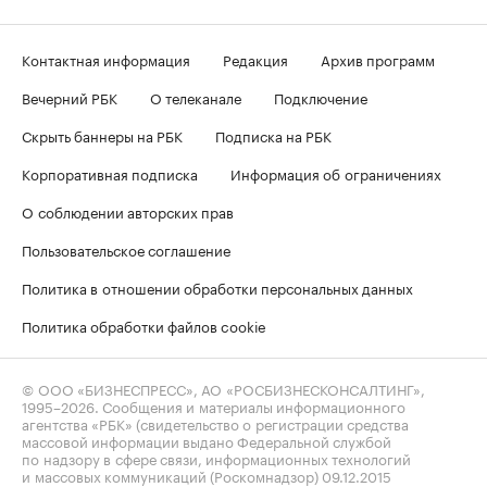
Контактная информация
Редакция
Архив программ
Вечерний РБК
О телеканале
Подключение
Скрыть баннеры на РБК
Подписка на РБК
Корпоративная подписка
Информация об ограничениях
О соблюдении авторских прав
Пользовательское соглашение
Политика в отношении обработки персональных данных
Политика обработки файлов cookie
© ООО «БИЗНЕСПРЕСС», АО «РОСБИЗНЕСКОНСАЛТИНГ»,
1995–2026
. Сообщения и материалы информационного
агентства «РБК» (свидетельство о регистрации средства
массовой информации выдано Федеральной службой
по надзору в сфере связи, информационных технологий
и массовых коммуникаций (Роскомнадзор) 09.12.2015