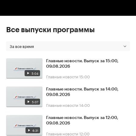
Все выпуски программы
За все время
Главные новости. Выпуск за 15:00,
09.08.2026
5:04
Главные новости
15:00
Главные новости. Выпуск за 14:00,
09.08.2026
5:07
Главные новости
14:00
Главные новости. Выпуск за 12:00,
09.08.2026
6:31
Главные новости
12:00