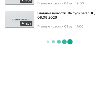
5:00
Главные новости
08 авг, 19:00
Главные новости. Выпуск за 17:00,
08.08.2026
5:23
Главные новости
08 авг, 17:00