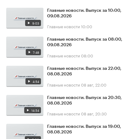
Главные новости. Выпуск за 10:00,
09.08.2026
9:03
Главные новости
10:00
Главные новости. Выпуск за 08:00,
09.08.2026
7:48
Главные новости
08:00
Главные новости. Выпуск за 22:00,
08.08.2026
4:54
Главные новости
08 авг, 22:00
Главные новости. Выпуск за 20:30,
08.08.2026
14:54
Главные новости
08 авг, 20:30
Главные новости. Выпуск за 19:00,
08.08.2026