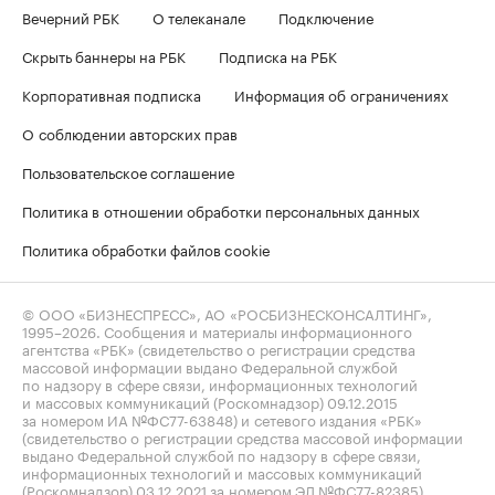
Вечерний РБК
О телеканале
Подключение
Скрыть баннеры на РБК
Подписка на РБК
Корпоративная подписка
Информация об ограничениях
О соблюдении авторских прав
Пользовательское соглашение
Политика в отношении обработки персональных данных
Политика обработки файлов cookie
© ООО «БИЗНЕСПРЕСС», АО «РОСБИЗНЕСКОНСАЛТИНГ»,
1995–2026
. Сообщения и материалы информационного
агентства «РБК» (свидетельство о регистрации средства
массовой информации выдано Федеральной службой
по надзору в сфере связи, информационных технологий
и массовых коммуникаций (Роскомнадзор) 09.12.2015
за номером ИА №ФС77-63848) и сетевого издания «РБК»
(свидетельство о регистрации средства массовой информации
выдано Федеральной службой по надзору в сфере связи,
информационных технологий и массовых коммуникаций
(Роскомнадзор) 03.12.2021 за номером ЭЛ №ФС77-82385)