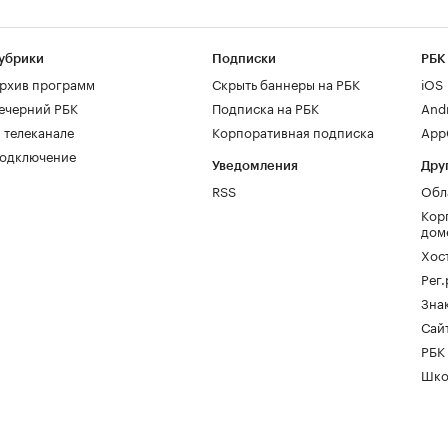
убрики
Подписки
РБК
рхив программ
Скрыть баннеры на РБК
iOS
ечерний РБК
Подписка на РБК
And
 телеканале
Корпоративная подписка
AppG
одключение
Уведомления
Дру
RSS
Обл
Кор
дом
Хос
Рег
Зна
Сайт
РБК
Шко