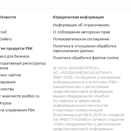
 Новости
Юридическая информация
Информация об ограничениях
roid
О соблюдении авторских прав
allery
Пользовательское соглашение
Политика в отношении обработки
гие продукты РБК
персональных данных
ако для бизнеса
Политика обработки файлов cookie
поративный регистратор
енов
© ООО «БИЗНЕСПРЕСС»,
АО «РОСБИЗНЕСКОНСАЛТИНГ»,
тинг сайтов
1995–2026
. Сообщения и материалы
.решения
информационного агентства «РБК»
(свидетельство о регистрации
комства
средства массовой информации
 знакомств podbor.ru
выдано Федеральной службой
по надзору в сфере связи,
 Курсы
информационных технологий
ла управления РБК
и массовых коммуникаций
(Роскомнадзор) 09.12.2015 за номером
ИА №ФС77-63848) и сетевого издания
«РБК» (свидетельство о регистрации
средства массовой информации