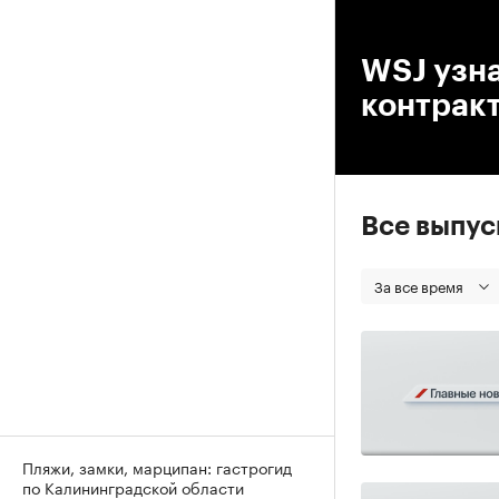
00
WSJ узна
контракт
Все выпу
За все время
Пляжи, замки, марципан: гастрогид
по Калининградской области