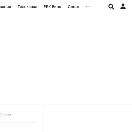
...
пании
Телеканал
РБК Вино
Спорт
ые проекты
Город
Стиль
Крипто
Спецпроекты СПб
логии и медиа
Финансы
 Сирии