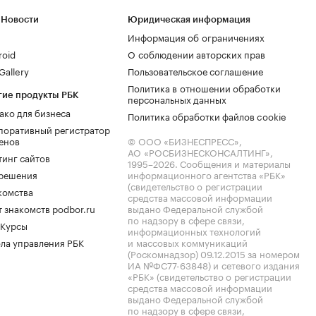
 Новости
Юридическая информация
Информация об ограничениях
roid
О соблюдении авторских прав
allery
Пользовательское соглашение
Политика в отношении обработки
гие продукты РБК
персональных данных
ако для бизнеса
Политика обработки файлов cookie
поративный регистратор
енов
© ООО «БИЗНЕСПРЕСС»,
АО «РОСБИЗНЕСКОНСАЛТИНГ»,
тинг сайтов
1995–2026
. Сообщения и материалы
.решения
информационного агентства «РБК»
(свидетельство о регистрации
комства
средства массовой информации
 знакомств podbor.ru
выдано Федеральной службой
по надзору в сфере связи,
 Курсы
информационных технологий
ла управления РБК
и массовых коммуникаций
(Роскомнадзор) 09.12.2015 за номером
ИА №ФС77-63848) и сетевого издания
«РБК» (свидетельство о регистрации
средства массовой информации
выдано Федеральной службой
по надзору в сфере связи,