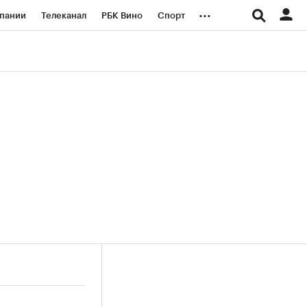
...
пании
Телеканал
РБК Вино
Спорт
ые проекты
Город
Стиль
Крипто
Спецпроекты СПб
логии и медиа
Финансы