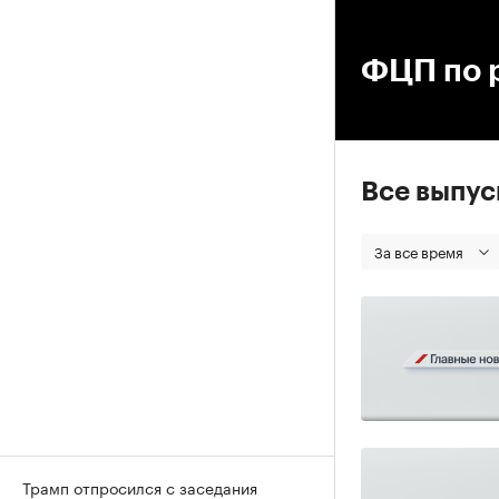
00
ФЦП по 
Все выпу
За все время
Трамп отпросился с заседания