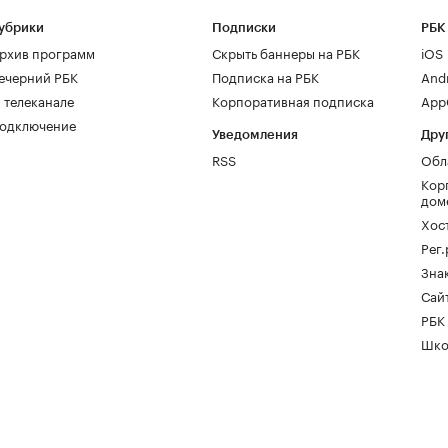
убрики
Подписки
РБК
рхив программ
Скрыть баннеры на РБК
iOS
ечерний РБК
Подписка на РБК
And
 телеканале
Корпоративная подписка
AppG
одключение
Уведомления
Дру
RSS
Обл
Кор
дом
Хос
Рег
Зна
Сайт
РБК
Шко