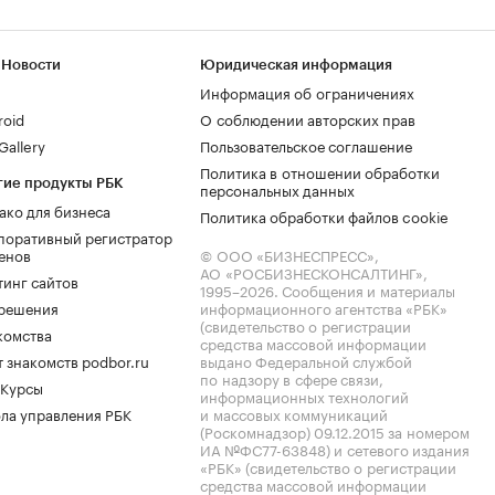
 Новости
Юридическая информация
Информация об ограничениях
roid
О соблюдении авторских прав
allery
Пользовательское соглашение
Политика в отношении обработки
гие продукты РБК
персональных данных
ако для бизнеса
Политика обработки файлов cookie
поративный регистратор
енов
© ООО «БИЗНЕСПРЕСС»,
АО «РОСБИЗНЕСКОНСАЛТИНГ»,
тинг сайтов
1995–2026
. Сообщения и материалы
.решения
информационного агентства «РБК»
(свидетельство о регистрации
комства
средства массовой информации
 знакомств podbor.ru
выдано Федеральной службой
по надзору в сфере связи,
 Курсы
информационных технологий
ла управления РБК
и массовых коммуникаций
(Роскомнадзор) 09.12.2015 за номером
ИА №ФС77-63848) и сетевого издания
«РБК» (свидетельство о регистрации
средства массовой информации