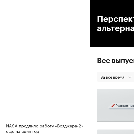
00
Перспек
альтерна
Все выпу
За все время
NASA продлило работу «Вояджера-2»
еще на один год