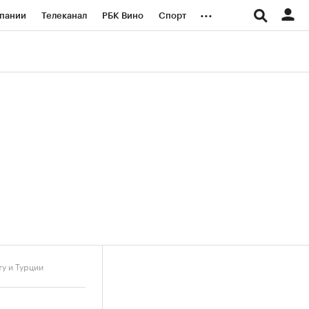
...
пании
Телеканал
РБК Вино
Спорт
ые проекты
Город
Стиль
Крипто
Спецпроекты СПб
логии и медиа
Финансы
у и Турции