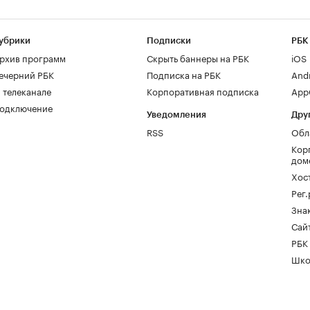
убрики
Подписки
РБК
рхив программ
Скрыть баннеры на РБК
iOS
ечерний РБК
Подписка на РБК
And
 телеканале
Корпоративная подписка
AppG
одключение
Уведомления
Дру
RSS
Обл
Кор
дом
Хос
Рег
Зна
Сайт
РБК
Шко