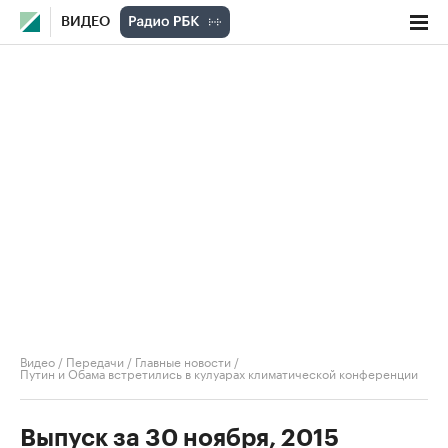
ВИДЕО
Видео
/
Передачи
/
Главные новости
/
Путин и Обама встретились в кулуарах климатической конференции
Выпуск за 30 ноября, 2015