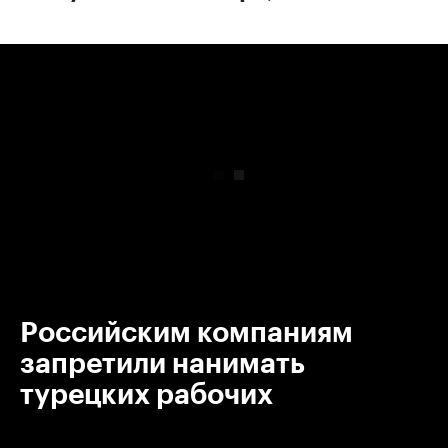
00:00
/
00:00
Российским компаниям
запретили нанимать
турецких рабочих