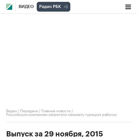
ВИДЕО
Видео
/
Передачи
/
Главные новости
/
Российским компаниям запретили нанимать турецких рабочих
Выпуск за 29 ноября, 2015