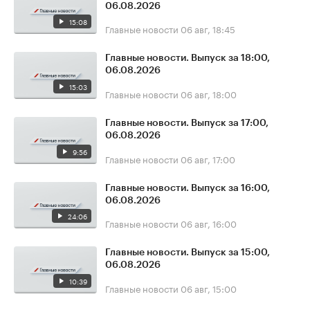
06.08.2026
15:08
Главные новости
06 авг, 18:45
Главные новости. Выпуск за 18:00,
06.08.2026
15:03
Главные новости
06 авг, 18:00
Главные новости. Выпуск за 17:00,
06.08.2026
9:56
Главные новости
06 авг, 17:00
Главные новости. Выпуск за 16:00,
06.08.2026
24:06
Главные новости
06 авг, 16:00
Главные новости. Выпуск за 15:00,
06.08.2026
10:39
Главные новости
06 авг, 15:00