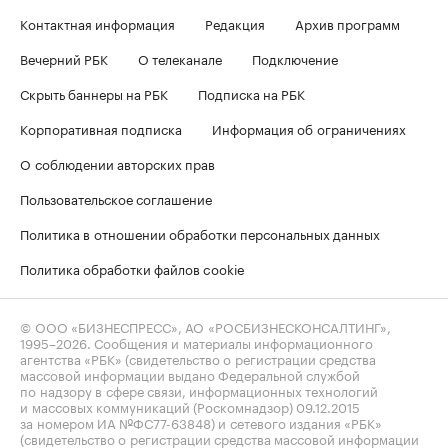
Контактная информация
Редакция
Архив программ
Вечерний РБК
О телеканале
Подключение
Скрыть баннеры на РБК
Подписка на РБК
Корпоративная подписка
Информация об ограничениях
О соблюдении авторских прав
Пользовательское соглашение
Политика в отношении обработки персональных данных
Политика обработки файлов cookie
© ООО «БИЗНЕСПРЕСС», АО «РОСБИЗНЕСКОНСАЛТИНГ»,
1995–2026
. Сообщения и материалы информационного
агентства «РБК» (свидетельство о регистрации средства
массовой информации выдано Федеральной службой
по надзору в сфере связи, информационных технологий
и массовых коммуникаций (Роскомнадзор) 09.12.2015
за номером ИА №ФС77-63848) и сетевого издания «РБК»
(свидетельство о регистрации средства массовой информации