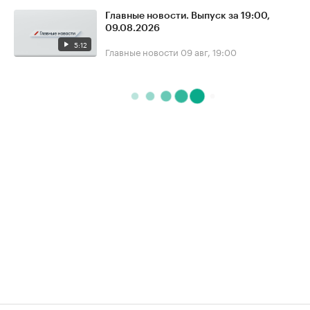
Главные новости. Выпуск за 19:00,
09.08.2026
5:12
Главные новости
09 авг, 19:00