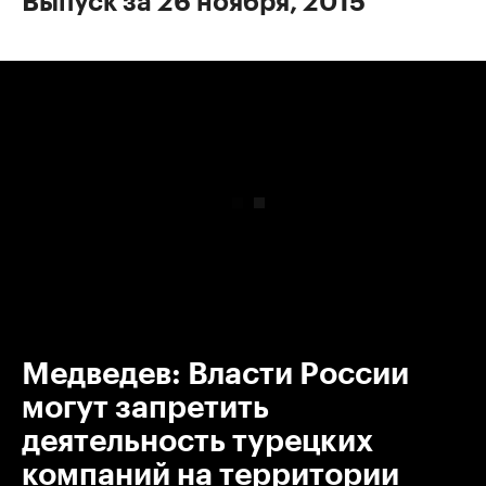
Выпуск за 26 ноября, 2015
00:00
/
00:00
Медведев: Власти России
могут запретить
деятельность турецких
компаний на территории