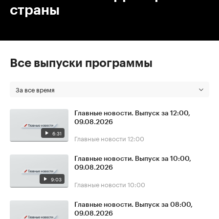
страны
Все выпуски программы
За все время
Главные новости. Выпуск за 12:00,
09.08.2026
6:31
Главные новости
12:00
Главные новости. Выпуск за 10:00,
09.08.2026
9:03
Главные новости
10:00
Главные новости. Выпуск за 08:00,
09.08.2026