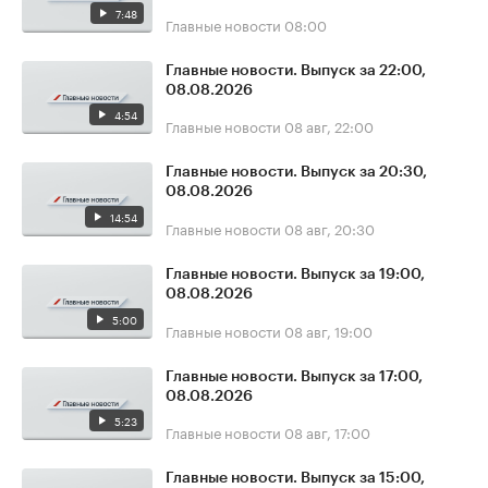
7:48
Главные новости
08:00
Главные новости. Выпуск за 22:00,
08.08.2026
4:54
Главные новости
08 авг, 22:00
Главные новости. Выпуск за 20:30,
08.08.2026
14:54
Главные новости
08 авг, 20:30
Главные новости. Выпуск за 19:00,
08.08.2026
5:00
Главные новости
08 авг, 19:00
Главные новости. Выпуск за 17:00,
08.08.2026
5:23
Главные новости
08 авг, 17:00
Главные новости. Выпуск за 15:00,