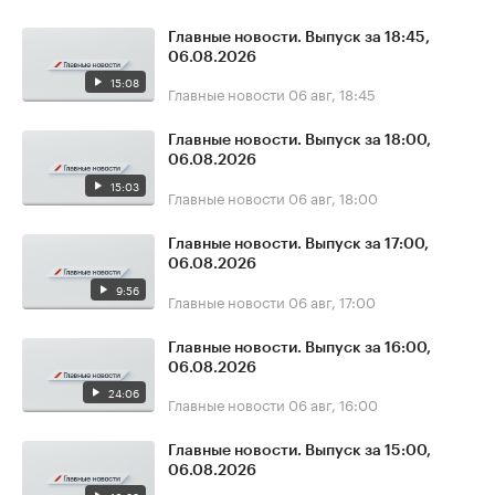
Главные новости. Выпуск за 18:45,
06.08.2026
15:08
Главные новости
06 авг, 18:45
Главные новости. Выпуск за 18:00,
06.08.2026
15:03
Главные новости
06 авг, 18:00
Главные новости. Выпуск за 17:00,
06.08.2026
9:56
Главные новости
06 авг, 17:00
Главные новости. Выпуск за 16:00,
06.08.2026
24:06
Главные новости
06 авг, 16:00
Главные новости. Выпуск за 15:00,
06.08.2026