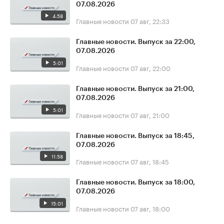
07.08.2026
4:58
Главные новости
07 авг, 22:33
Главные новости. Выпуск за 22:00,
07.08.2026
5:01
Главные новости
07 авг, 22:00
Главные новости. Выпуск за 21:00,
07.08.2026
5:01
Главные новости
07 авг, 21:00
Главные новости. Выпуск за 18:45,
07.08.2026
11:58
Главные новости
07 авг, 18:45
Главные новости. Выпуск за 18:00,
07.08.2026
15:01
Главные новости
07 авг, 18:00