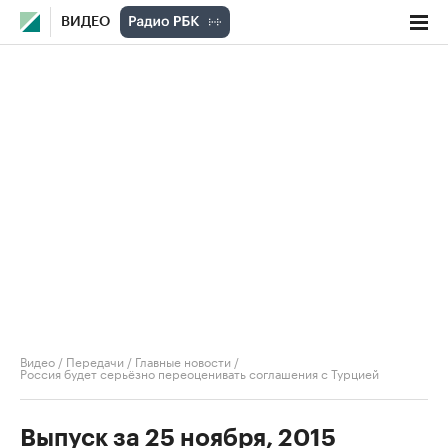
ВИДЕО
Видео
/
Передачи
/
Главные новости
/
Россия будет серьёзно переоценивать соглашения с Турцией
Выпуск за 25 ноября, 2015