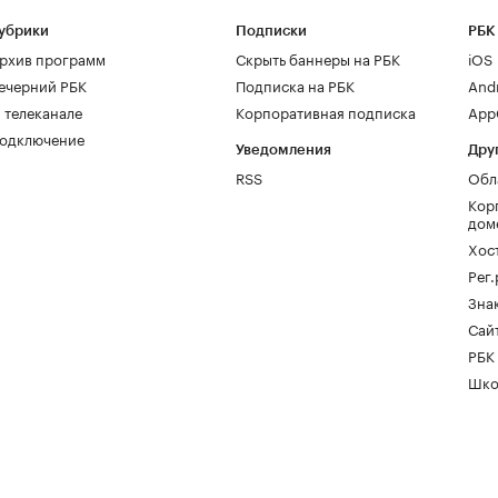
убрики
Подписки
РБК
рхив программ
Скрыть баннеры на РБК
iOS
ечерний РБК
Подписка на РБК
And
 телеканале
Корпоративная подписка
AppG
одключение
Уведомления
Дру
RSS
Обл
Кор
дом
Хос
Рег
Зна
Сайт
РБК
Шко