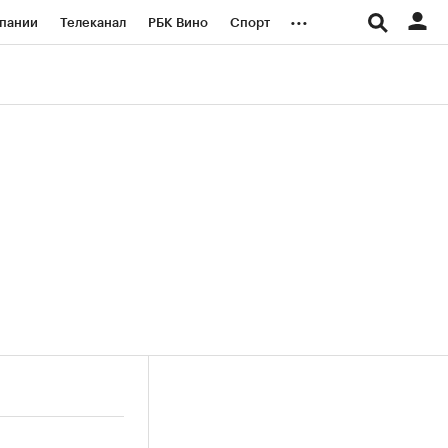
...
пании
Телеканал
РБК Вино
Спорт
ые проекты
Город
Стиль
Крипто
Спецпроекты СПб
логии и медиа
Финансы