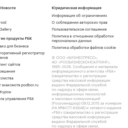
 Новости
Юридическая информация
Информация об ограничениях
roid
О соблюдении авторских прав
allery
Пользовательское соглашение
Политика в отношении обработки
гие продукты РБК
персональных данных
ако для бизнеса
Политика обработки файлов cookie
поративный регистратор
енов
© ООО «БИЗНЕСПРЕСС»,
АО «РОСБИЗНЕСКОНСАЛТИНГ»,
тинг сайтов
1995–2026
. Сообщения и материалы
.решения
информационного агентства «РБК»
(свидетельство о регистрации
комства
средства массовой информации
 знакомств podbor.ru
выдано Федеральной службой
по надзору в сфере связи,
 Курсы
информационных технологий
ла управления РБК
и массовых коммуникаций
(Роскомнадзор) 09.12.2015 за номером
ИА №ФС77-63848) и сетевого издания
«РБК» (свидетельство о регистрации
средства массовой информации
выдано Федеральной службой
по надзору в сфере связи,