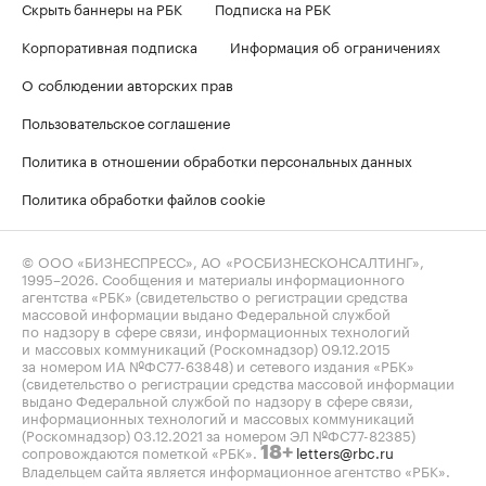
Скрыть баннеры на РБК
Подписка на РБК
Корпоративная подписка
Информация об ограничениях
О соблюдении авторских прав
Пользовательское соглашение
Политика в отношении обработки персональных данных
Политика обработки файлов cookie
© ООО «БИЗНЕСПРЕСС», АО «РОСБИЗНЕСКОНСАЛТИНГ»,
1995–2026
. Сообщения и материалы информационного
агентства «РБК» (свидетельство о регистрации средства
массовой информации выдано Федеральной службой
по надзору в сфере связи, информационных технологий
и массовых коммуникаций (Роскомнадзор) 09.12.2015
за номером ИА №ФС77-63848) и сетевого издания «РБК»
(свидетельство о регистрации средства массовой информации
выдано Федеральной службой по надзору в сфере связи,
информационных технологий и массовых коммуникаций
(Роскомнадзор) 03.12.2021 за номером ЭЛ №ФС77-82385)
сопровождаются пометкой «РБК».
letters@rbc.ru
18+
Владельцем сайта является информационное агентство «РБК».