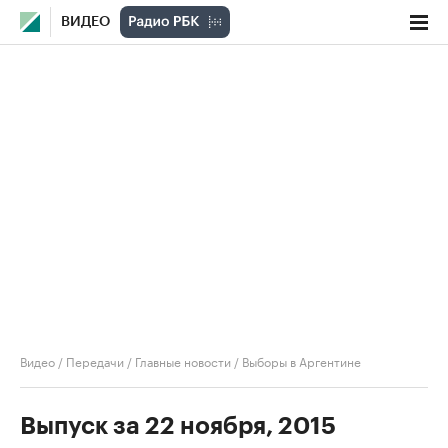
ВИДЕО
Видео
/
Передачи
/
Главные новости
/
Выборы в Аргентине
Выпуск за 22 ноября, 2015