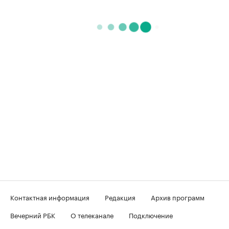
Контактная информация
Редакция
Архив программ
Вечерний РБК
О телеканале
Подключение