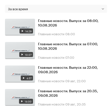
За все время
Главные новости. Выпуск за 08:00,
10.08.2026
14:29
Главные новости
08:00
Главные новости. Выпуск за 07:00,
10.08.2026
10:07
Главные новости
07:00
Главные новости. Выпуск за 22:00,
09.08.2026
4:57
Главные новости
09 авг, 22:00
Главные новости. Выпуск за 20:35,
09.08.2026
14:00
Главные новости
09 авг, 20:35