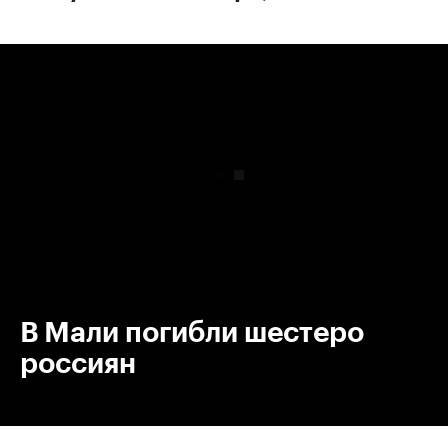
00:00
/
00:00
В Мали погибли шестеро
россиян