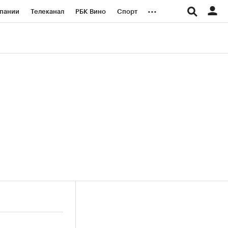
...
пании
Телеканал
РБК Вино
Спорт
ые проекты
Город
Стиль
Крипто
Спецпроекты СПб
логии и медиа
Финансы