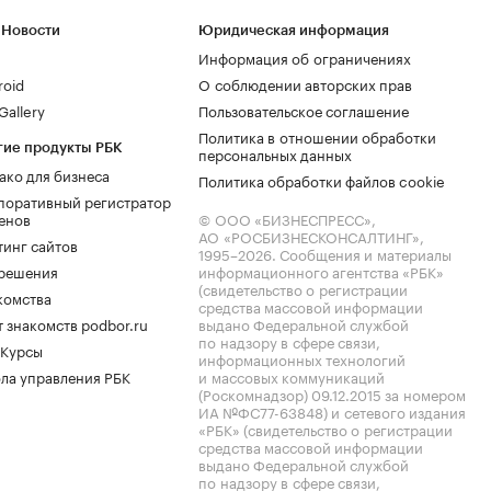
 Новости
Юридическая информация
Информация об ограничениях
roid
О соблюдении авторских прав
allery
Пользовательское соглашение
Политика в отношении обработки
гие продукты РБК
персональных данных
ако для бизнеса
Политика обработки файлов cookie
поративный регистратор
енов
© ООО «БИЗНЕСПРЕСС»,
АО «РОСБИЗНЕСКОНСАЛТИНГ»,
тинг сайтов
1995–2026
. Сообщения и материалы
.решения
информационного агентства «РБК»
(свидетельство о регистрации
комства
средства массовой информации
 знакомств podbor.ru
выдано Федеральной службой
по надзору в сфере связи,
 Курсы
информационных технологий
ла управления РБК
и массовых коммуникаций
(Роскомнадзор) 09.12.2015 за номером
ИА №ФС77-63848) и сетевого издания
«РБК» (свидетельство о регистрации
средства массовой информации
выдано Федеральной службой
по надзору в сфере связи,