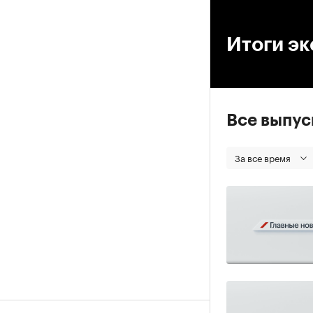
00
Итоги э
Все выпу
За все время