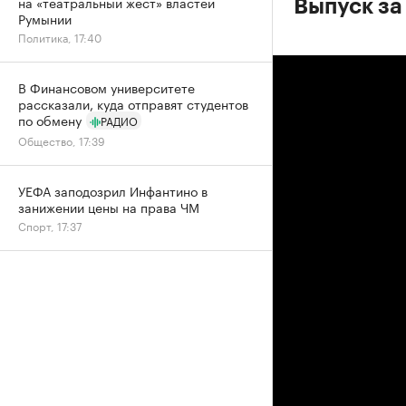
на «театральный жест» властей
Выпуск за
Румынии
Политика, 17:40
В Финансовом университете
рассказали, куда отправят студентов
по обмену
РАДИО
Общество, 17:39
УЕФА заподозрил Инфантино в
занижении цены на права ЧМ
Спорт, 17:37