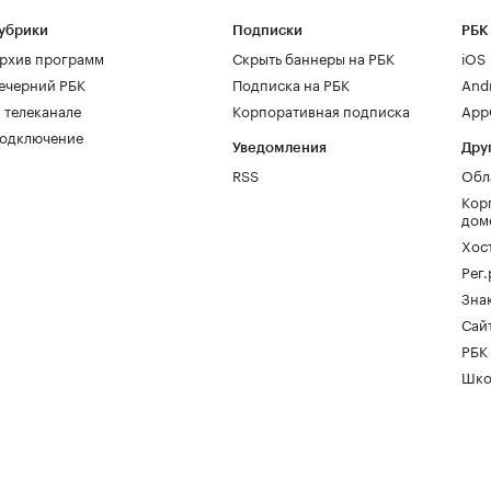
убрики
Подписки
РБК
рхив программ
Скрыть баннеры на РБК
iOS
ечерний РБК
Подписка на РБК
And
 телеканале
Корпоративная подписка
AppG
одключение
Уведомления
Дру
RSS
Обл
Кор
дом
Хос
Рег
Зна
Сайт
РБК
Шко