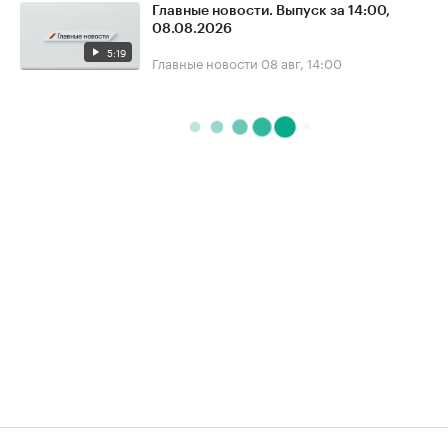
Главные новости. Выпуск за 14:00,
08.08.2026
5:19
Главные новости
08 авг, 14:00