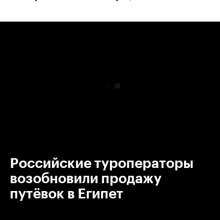
00:00
/
00:00
Российские туроператоры
возобновили продажу
путёвок в Египет