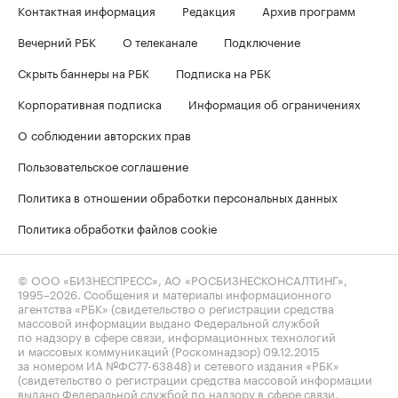
Контактная информация
Редакция
Архив программ
Вечерний РБК
О телеканале
Подключение
Скрыть баннеры на РБК
Подписка на РБК
Корпоративная подписка
Информация об ограничениях
О соблюдении авторских прав
Пользовательское соглашение
Политика в отношении обработки персональных данных
Политика обработки файлов cookie
© ООО «БИЗНЕСПРЕСС», АО «РОСБИЗНЕСКОНСАЛТИНГ»,
1995–2026
. Сообщения и материалы информационного
агентства «РБК» (свидетельство о регистрации средства
массовой информации выдано Федеральной службой
по надзору в сфере связи, информационных технологий
и массовых коммуникаций (Роскомнадзор) 09.12.2015
за номером ИА №ФС77-63848) и сетевого издания «РБК»
(свидетельство о регистрации средства массовой информации
выдано Федеральной службой по надзору в сфере связи,