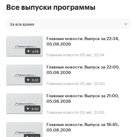
Все выпуски программы
За все время
Главные новости. Выпуск за 22:34,
05.08.2026
4:59
Главные новости
05 авг, 22:34
Главные новости. Выпуск за 22:00,
05.08.2026
5:02
Главные новости
05 авг, 22:00
Главные новости. Выпуск за 21:00,
05.08.2026
5:00
Главные новости
05 авг, 21:00
Главные новости. Выпуск за 18:45,
05.08.2026