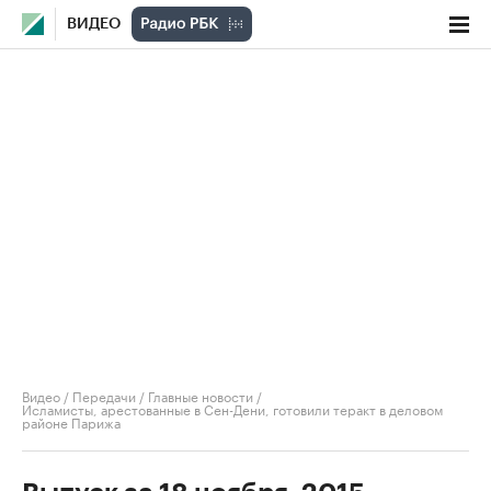
ВИДЕО
Видео
/
Передачи
/
Главные новости
/
Исламисты, арестованные в Сен-Дени, готовили теракт в деловом
районе Парижа