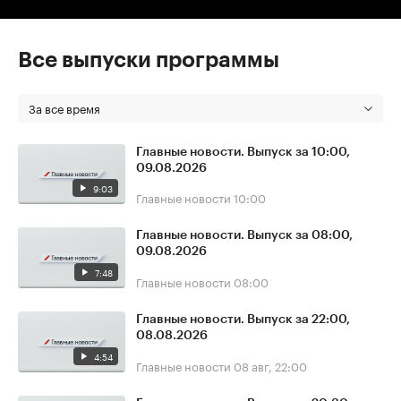
Все выпуски программы
За все время
Главные новости. Выпуск за 10:00,
09.08.2026
9:03
Главные новости
10:00
Главные новости. Выпуск за 08:00,
09.08.2026
7:48
Главные новости
08:00
Главные новости. Выпуск за 22:00,
08.08.2026
4:54
Главные новости
08 авг, 22:00