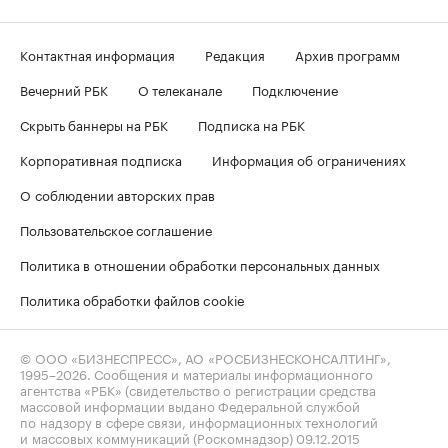
Контактная информация
Редакция
Архив программ
Вечерний РБК
О телеканале
Подключение
Скрыть баннеры на РБК
Подписка на РБК
Корпоративная подписка
Информация об ограничениях
О соблюдении авторских прав
Пользовательское соглашение
Политика в отношении обработки персональных данных
Политика обработки файлов cookie
© ООО «БИЗНЕСПРЕСС», АО «РОСБИЗНЕСКОНСАЛТИНГ»,
1995–2026
. Сообщения и материалы информационного
агентства «РБК» (свидетельство о регистрации средства
массовой информации выдано Федеральной службой
по надзору в сфере связи, информационных технологий
и массовых коммуникаций (Роскомнадзор) 09.12.2015