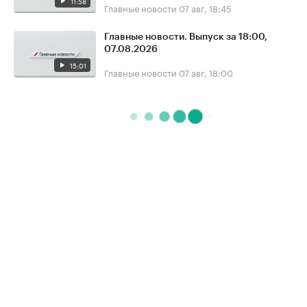
11:58
Главные новости
07 авг, 18:45
Главные новости. Выпуск за 18:00,
07.08.2026
15:01
Главные новости
07 авг, 18:00