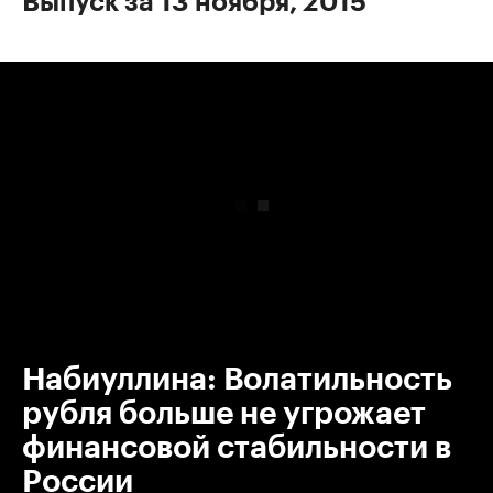
Выпуск за 13 ноября, 2015
00:00
/
00:00
Набиуллина: Волатильность
рубля больше не угрожает
финансовой стабильности в
России