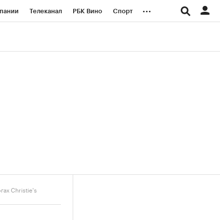
...
пании
Телеканал
РБК Вино
Спорт
ые проекты
Город
Стиль
Крипто
Спецпроекты СПб
логии и медиа
Финансы
ах Christie's