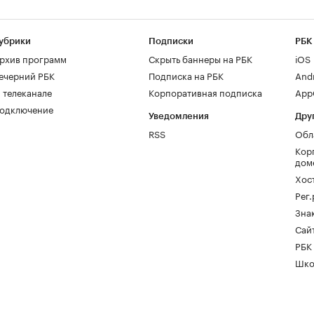
убрики
Подписки
РБК
рхив программ
Скрыть баннеры на РБК
iOS
ечерний РБК
Подписка на РБК
And
 телеканале
Корпоративная подписка
AppG
одключение
Уведомления
Дру
RSS
Обл
Кор
дом
Хос
Рег
Зна
Сайт
РБК
Шко