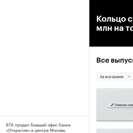
00
Кольцо с
млн на то
Все выпу
За все время
ВТБ продал бывший офис банка
«Открытие» в центре Москвы