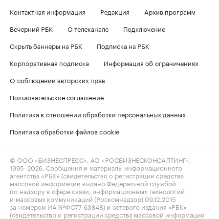
Контактная информация
Редакция
Архив программ
Вечерний РБК
О телеканале
Подключение
Скрыть баннеры на РБК
Подписка на РБК
Корпоративная подписка
Информация об ограничениях
О соблюдении авторских прав
Пользовательское соглашение
Политика в отношении обработки персональных данных
Политика обработки файлов cookie
© ООО «БИЗНЕСПРЕСС», АО «РОСБИЗНЕСКОНСАЛТИНГ»,
1995–2026
. Сообщения и материалы информационного
агентства «РБК» (свидетельство о регистрации средства
массовой информации выдано Федеральной службой
по надзору в сфере связи, информационных технологий
и массовых коммуникаций (Роскомнадзор) 09.12.2015
за номером ИА №ФС77-63848) и сетевого издания «РБК»
(свидетельство о регистрации средства массовой информации