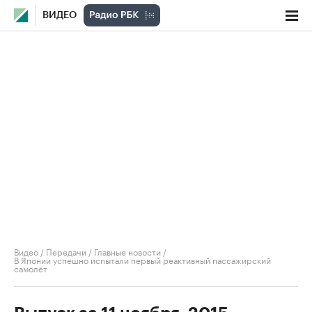
ВИДЕО
Видео
/
Передачи
/
Главные новости
/
В Японии успешно испытали первый реактивный пассажирский
самолёт