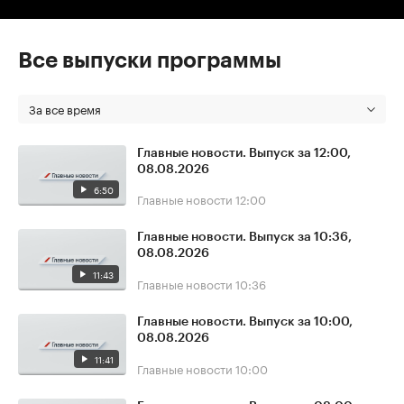
Все выпуски программы
За все время
Главные новости. Выпуск за 12:00,
08.08.2026
6:50
Главные новости
12:00
Главные новости. Выпуск за 10:36,
08.08.2026
11:43
Главные новости
10:36
Главные новости. Выпуск за 10:00,
08.08.2026
11:41
Главные новости
10:00