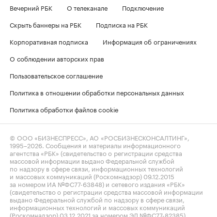
Вечерний РБК
О телеканале
Подключение
Скрыть баннеры на РБК
Подписка на РБК
Корпоративная подписка
Информация об ограничениях
О соблюдении авторских прав
Пользовательское соглашение
Политика в отношении обработки персональных данных
Политика обработки файлов cookie
© ООО «БИЗНЕСПРЕСС», АО «РОСБИЗНЕСКОНСАЛТИНГ»,
1995–2026
. Сообщения и материалы информационного
агентства «РБК» (свидетельство о регистрации средства
массовой информации выдано Федеральной службой
по надзору в сфере связи, информационных технологий
и массовых коммуникаций (Роскомнадзор) 09.12.2015
за номером ИА №ФС77-63848) и сетевого издания «РБК»
(свидетельство о регистрации средства массовой информации
выдано Федеральной службой по надзору в сфере связи,
информационных технологий и массовых коммуникаций
(Роскомнадзор) 03.12.2021 за номером ЭЛ №ФС77-82385)