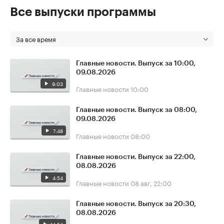
Все выпуски программы
За все время
Главные новости. Выпуск за 10:00,
09.08.2026
9:03
Главные новости
10:00
Главные новости. Выпуск за 08:00,
09.08.2026
7:48
Главные новости
08:00
Главные новости. Выпуск за 22:00,
08.08.2026
4:54
Главные новости
08 авг, 22:00
Главные новости. Выпуск за 20:30,
08.08.2026