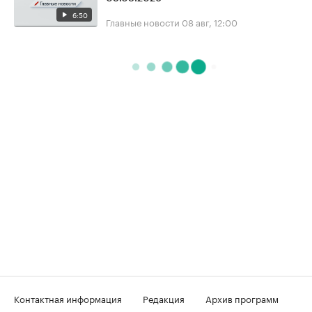
6:50
Главные новости
08 авг, 12:00
Контактная информация
Редакция
Архив программ