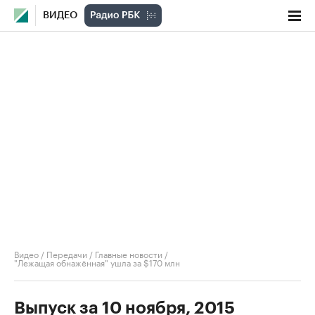
ВИДЕО
Видео
/
Передачи
/
Главные новости
/
"Лежащая обнажённая" ушла за $170 млн
Выпуск за 10 ноября, 2015