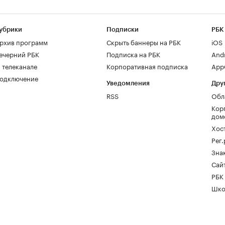
убрики
Подписки
РБК
рхив программ
Скрыть баннеры на РБК
iOS
ечерний РБК
Подписка на РБК
And
 телеканале
Корпоративная подписка
AppG
одключение
Уведомления
Дру
RSS
Обл
Кор
дом
Хос
Рег
Зна
Сайт
РБК
Шко