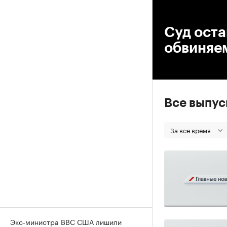
00
Суд оста
обвиняем
Все выпу
За все время
Экс-министра ВВС США лишили