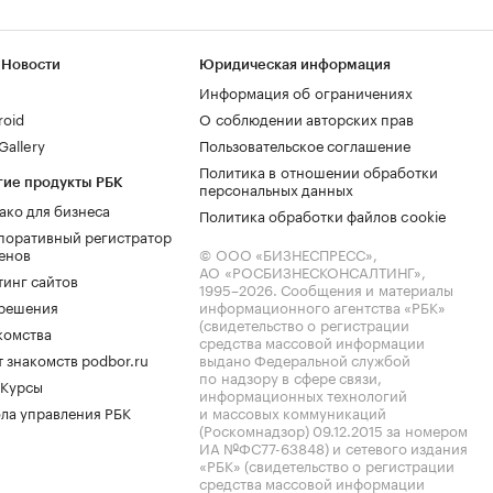
 Новости
Юридическая информация
Информация об ограничениях
roid
О соблюдении авторских прав
allery
Пользовательское соглашение
Политика в отношении обработки
гие продукты РБК
персональных данных
ако для бизнеса
Политика обработки файлов cookie
поративный регистратор
енов
© ООО «БИЗНЕСПРЕСС»,
АО «РОСБИЗНЕСКОНСАЛТИНГ»,
тинг сайтов
1995–2026
. Сообщения и материалы
.решения
информационного агентства «РБК»
(свидетельство о регистрации
комства
средства массовой информации
 знакомств podbor.ru
выдано Федеральной службой
по надзору в сфере связи,
 Курсы
информационных технологий
ла управления РБК
и массовых коммуникаций
(Роскомнадзор) 09.12.2015 за номером
ИА №ФС77-63848) и сетевого издания
«РБК» (свидетельство о регистрации
средства массовой информации