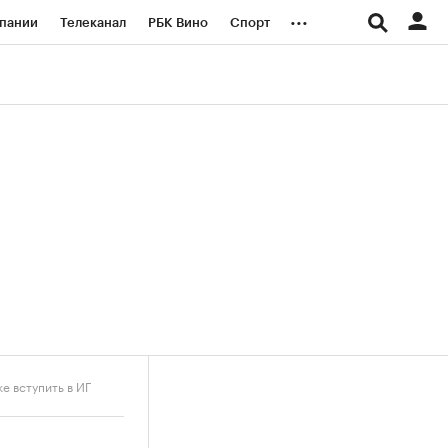
...
пании
Телеканал
РБК Вино
Спорт
ые проекты
Город
Стиль
Крипто
Спецпроекты СПб
логии и медиа
Финансы
е вступить в ИГ