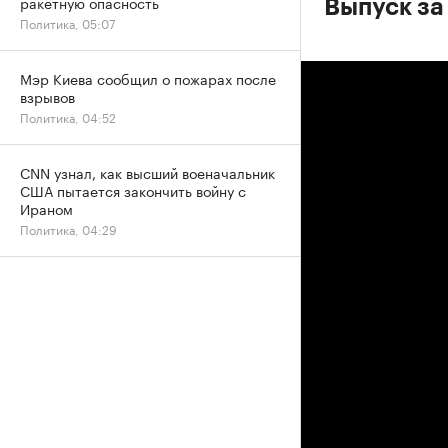
ракетную опасность
Выпуск за
Политика, 05:07
Мэр Киева сообщил о пожарах после
взрывов
Политика, 04:52
CNN узнал, как высший военачальник
США пытается закончить войну с
Ираном
Политика, 04:29