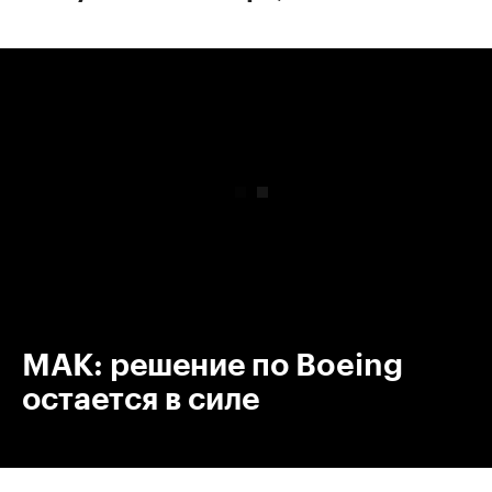
00:00
/
00:00
МАК: решение по Boeing
остается в силе