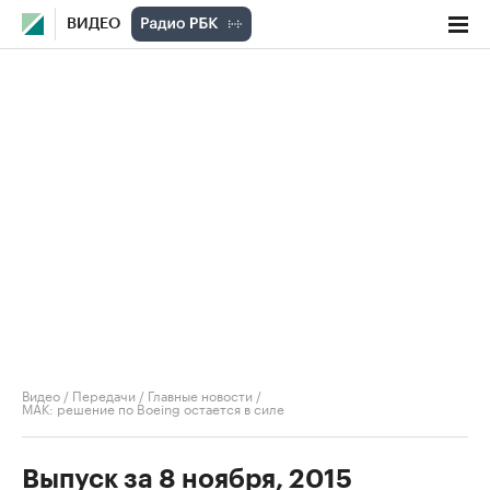
ВИДЕО
Видео
/
Передачи
/
Главные новости
/
МАК: решение по Boeing остается в силе
Выпуск за 8 ноября, 2015