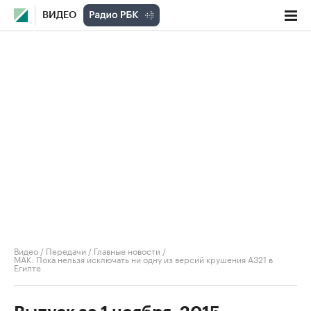
ВИДЕО
Видео
/
Передачи
/
Главные новости
/
МАК: Пока нельзя исключать ни одну из версий крушения А321 в
Египте