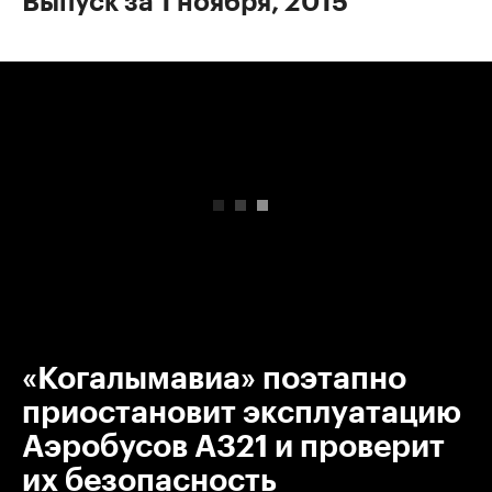
Выпуск за 1 ноября, 2015
00:00
/
00:00
«Когалымавиа» поэтапно
приостановит эксплуатацию
Аэробусов А321 и проверит
их безопасность