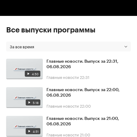
Все выпуски программы
За все время
Главные новости. Выпуск за 22:31,
06.08.2026
4:50
Главные новости
22:31
Главные новости. Выпуск за 22:00,
06.08.2026
5:18
Главные новости
22:00
Главные новости. Выпуск за 21:00,
06.08.2026
4:51
Главные новости
21:00