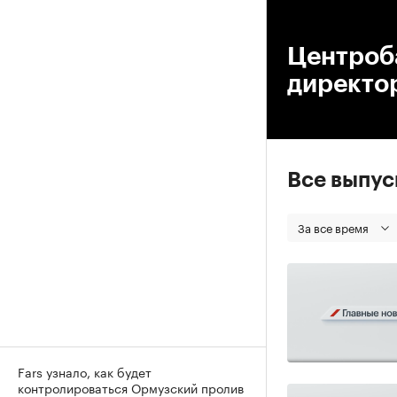
00
Центроба
директор
Все выпу
За все время
Fars узнало, как будет
контролироваться Ормузский пролив