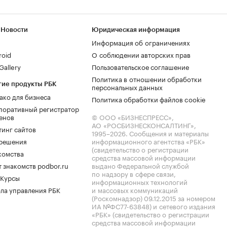
 Новости
Юридическая информация
Информация об ограничениях
roid
О соблюдении авторских прав
allery
Пользовательское соглашение
Политика в отношении обработки
гие продукты РБК
персональных данных
ако для бизнеса
Политика обработки файлов cookie
поративный регистратор
енов
© ООО «БИЗНЕСПРЕСС»,
АО «РОСБИЗНЕСКОНСАЛТИНГ»,
тинг сайтов
1995–2026
. Сообщения и материалы
.решения
информационного агентства «РБК»
(свидетельство о регистрации
комства
средства массовой информации
 знакомств podbor.ru
выдано Федеральной службой
по надзору в сфере связи,
 Курсы
информационных технологий
ла управления РБК
и массовых коммуникаций
(Роскомнадзор) 09.12.2015 за номером
ИА №ФС77-63848) и сетевого издания
«РБК» (свидетельство о регистрации
средства массовой информации