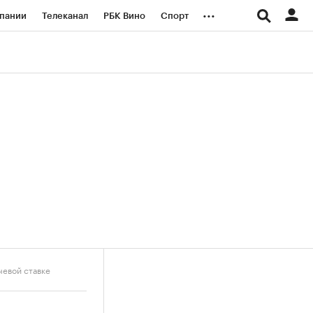
...
пании
Телеканал
РБК Вино
Спорт
ые проекты
Город
Стиль
Крипто
Спецпроекты СПб
логии и медиа
Финансы
чевой ставке