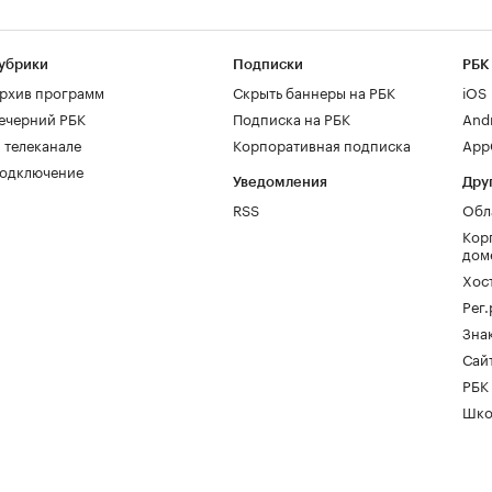
убрики
Подписки
РБК
рхив программ
Скрыть баннеры на РБК
iOS
ечерний РБК
Подписка на РБК
And
 телеканале
Корпоративная подписка
AppG
одключение
Уведомления
Дру
RSS
Обл
Кор
дом
Хос
Рег
Зна
Сайт
РБК
Шко