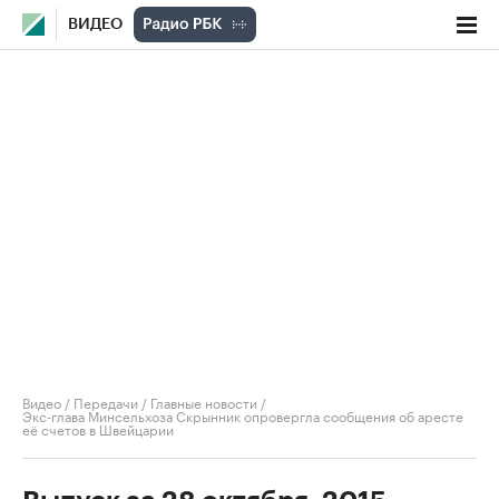
ВИДЕО
Видео
/
Передачи
/
Главные новости
/
Экс-глава Минсельхоза Скрынник опровергла сообщения об аресте
её счетов в Швейцарии