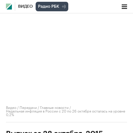
ВИДЕО
Видео
/
Передачи
/
Главные новости
/
Недельная инфляция в России с 20 по 26 октября осталась на уровне
0,2%