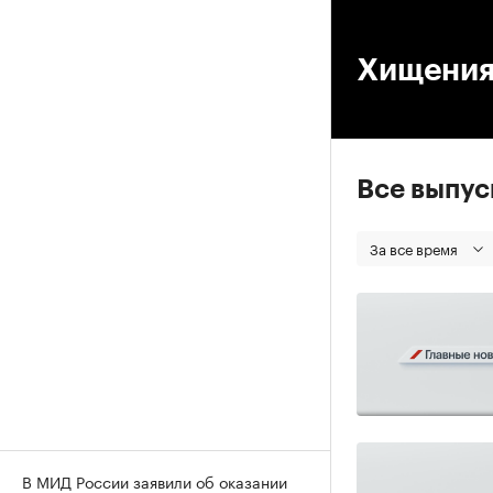
00
Хищения
Все выпу
За все время
В МИД России заявили об оказании