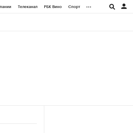
...
пании
Телеканал
РБК Вино
Спорт
ые проекты
Город
Стиль
Крипто
Спецпроекты СПб
логии и медиа
Финансы