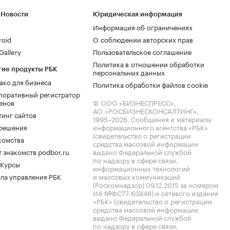
 Новости
Юридическая информация
Информация об ограничениях
roid
О соблюдении авторских прав
allery
Пользовательское соглашение
Политика в отношении обработки
гие продукты РБК
персональных данных
ако для бизнеса
Политика обработки файлов cookie
поративный регистратор
енов
© ООО «БИЗНЕСПРЕСС»,
АО «РОСБИЗНЕСКОНСАЛТИНГ»,
тинг сайтов
1995–2026
. Сообщения и материалы
.решения
информационного агентства «РБК»
(свидетельство о регистрации
комства
средства массовой информации
 знакомств podbor.ru
выдано Федеральной службой
по надзору в сфере связи,
 Курсы
информационных технологий
ла управления РБК
и массовых коммуникаций
(Роскомнадзор) 09.12.2015 за номером
ИА №ФС77-63848) и сетевого издания
«РБК» (свидетельство о регистрации
средства массовой информации
выдано Федеральной службой
по надзору в сфере связи,