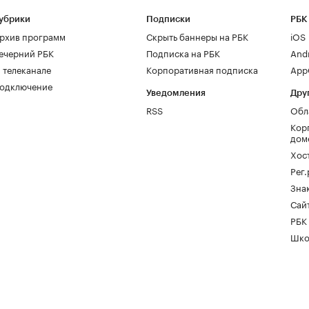
убрики
Подписки
РБК
рхив программ
Скрыть баннеры на РБК
iOS
ечерний РБК
Подписка на РБК
And
 телеканале
Корпоративная подписка
AppG
одключение
Уведомления
Дру
RSS
Обл
Кор
дом
Хос
Рег
Зна
Сайт
РБК
Шко