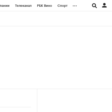
...
пании
Телеканал
РБК Вино
Спорт
ые проекты
Город
Стиль
Крипто
Спецпроекты СПб
логии и медиа
Финансы