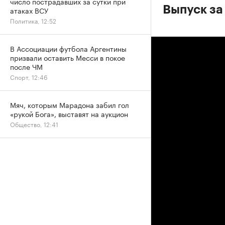
число пострадавших за сутки при
Выпуск за
атаках ВСУ
Политика, 12:52
В Ассоциации футбола Аргентины
призвали оставить Месси в покое
после ЧМ
Спорт, 12:46
Мяч, которым Марадона забил гол
«рукой Бога», выставят на аукцион
Общество, 12:41