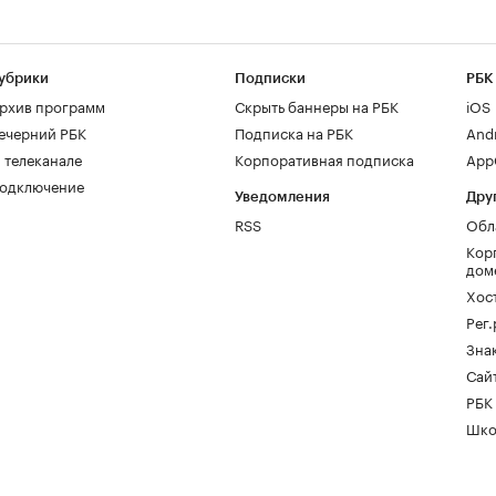
убрики
Подписки
РБК
рхив программ
Скрыть баннеры на РБК
iOS
ечерний РБК
Подписка на РБК
And
 телеканале
Корпоративная подписка
AppG
одключение
Уведомления
Дру
RSS
Обл
Кор
дом
Хос
Рег
Зна
Сайт
РБК
Шко