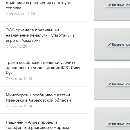
отменили ограничения на отпуск
топлива
Экономика, 12:28
ЭСК признала правильным
назначение пенальти «Спартаку» в
игре с «Ахматом»
Спорт, 12:26
Трамп возобновил попытки уволить
члена совета управляющих ФРС Лизу
Кук
Политика, 12:15
Минобороны сообщило о взятии
Ивановки в Харьковской области
Политика, 12:14
Пашинян и Алиев провели
телефонный разговор о мирном