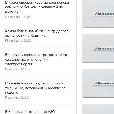
В Красноярском крае начали поиски
семьи с ребенком, пропавшей на
реке Кан
Общество, 12:38
Каким будет новый эпицентр деловой
активности на Ходынке
РБК и Stone, 12:33
Венесуэлу охватили протесты из-за
ежедневных отключений
электроэнергии
Политика, 12:30
Собянин показал кадры с почти 2
тыс. БПЛА, летевшими к Москве за
неделю
Политика, 12:30
В Хакасии на отдельных АЗС