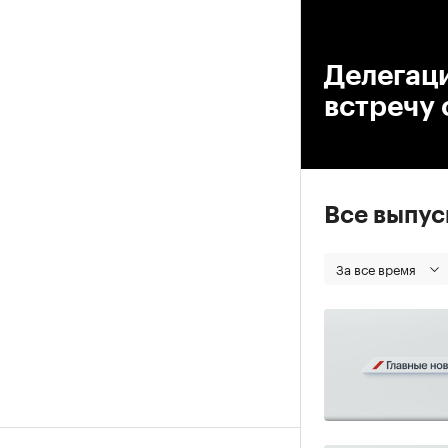
00
Делегаци
встречу 
Все выпу
За все время