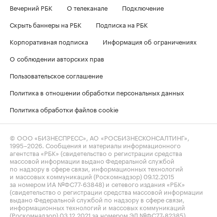
Вечерний РБК
О телеканале
Подключение
Скрыть баннеры на РБК
Подписка на РБК
Корпоративная подписка
Информация об ограничениях
О соблюдении авторских прав
Пользовательское соглашение
Политика в отношении обработки персональных данных
Политика обработки файлов cookie
© ООО «БИЗНЕСПРЕСС», АО «РОСБИЗНЕСКОНСАЛТИНГ»,
1995–2026
. Сообщения и материалы информационного
агентства «РБК» (свидетельство о регистрации средства
массовой информации выдано Федеральной службой
по надзору в сфере связи, информационных технологий
и массовых коммуникаций (Роскомнадзор) 09.12.2015
за номером ИА №ФС77-63848) и сетевого издания «РБК»
(свидетельство о регистрации средства массовой информации
выдано Федеральной службой по надзору в сфере связи,
информационных технологий и массовых коммуникаций
(Роскомнадзор) 03.12.2021 за номером ЭЛ №ФС77-82385)