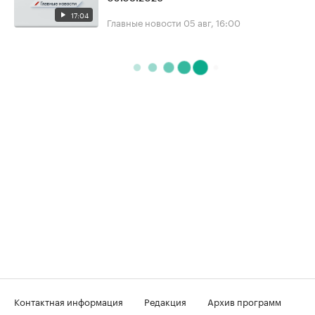
17:04
Главные новости
05 авг, 16:00
Контактная информация
Редакция
Архив программ