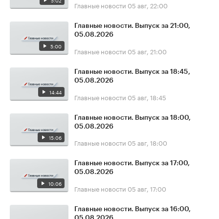
5:02
Главные новости
05 авг, 22:00
Главные новости. Выпуск за 21:00,
05.08.2026
5:00
Главные новости
05 авг, 21:00
Главные новости. Выпуск за 18:45,
05.08.2026
14:44
Главные новости
05 авг, 18:45
Главные новости. Выпуск за 18:00,
05.08.2026
15:06
Главные новости
05 авг, 18:00
Главные новости. Выпуск за 17:00,
05.08.2026
10:06
Главные новости
05 авг, 17:00
Главные новости. Выпуск за 16:00,
05.08.2026