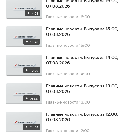
Главные новости. Выпуск за 16:00,
07.08.2026
4:58
Главные новости
16:00
Главные новости. Выпуск за 15:00,
07.08.2026
10:48
Главные новости
15:00
Главные новости. Выпуск за 14:00,
07.08.2026
10:07
Главные новости
14:00
Главные новости. Выпуск за 13:00,
07.08.2026
21:00
Главные новости
13:00
Главные новости. Выпуск за 12:00,
07.08.2026
24:07
Главные новости
12:00