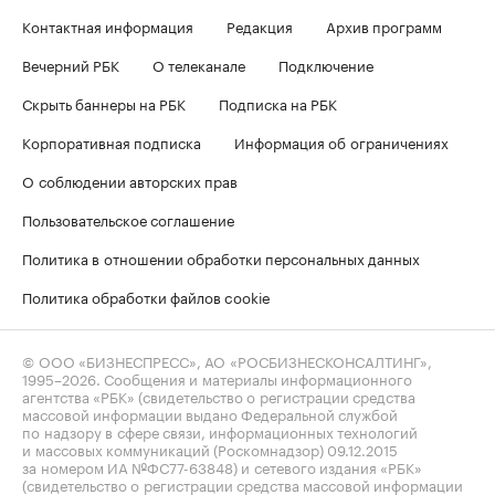
Контактная информация
Редакция
Архив программ
Вечерний РБК
О телеканале
Подключение
Скрыть баннеры на РБК
Подписка на РБК
Корпоративная подписка
Информация об ограничениях
О соблюдении авторских прав
Пользовательское соглашение
Политика в отношении обработки персональных данных
Политика обработки файлов cookie
© ООО «БИЗНЕСПРЕСС», АО «РОСБИЗНЕСКОНСАЛТИНГ»,
1995–2026
. Сообщения и материалы информационного
агентства «РБК» (свидетельство о регистрации средства
массовой информации выдано Федеральной службой
по надзору в сфере связи, информационных технологий
и массовых коммуникаций (Роскомнадзор) 09.12.2015
за номером ИА №ФС77-63848) и сетевого издания «РБК»
(свидетельство о регистрации средства массовой информации