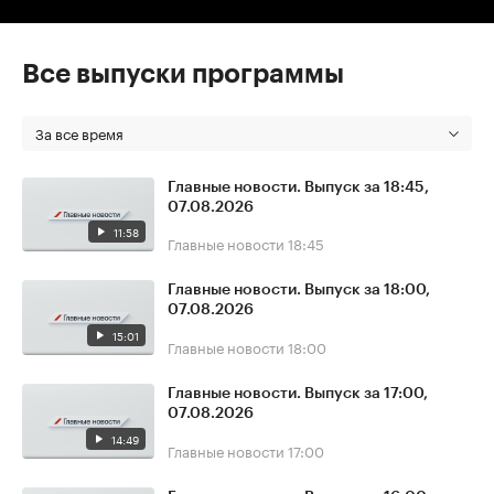
Все выпуски программы
За все время
Главные новости. Выпуск за 18:45,
07.08.2026
11:58
Главные новости
18:45
Главные новости. Выпуск за 18:00,
07.08.2026
15:01
Главные новости
18:00
Главные новости. Выпуск за 17:00,
07.08.2026
14:49
Главные новости
17:00