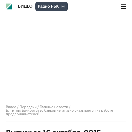
ВИДЕО
Видео
/
Передачи
/
Главные новости
/
Б. Титов: Банкротство банков негативно сказывается на работе
предпринимателей