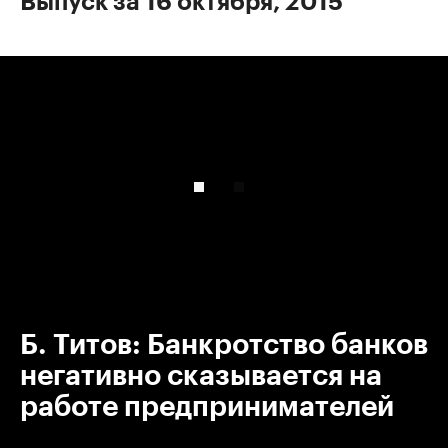
Выпуск за 16 октября, 2015
00:00
/
00:00
Б. Титов: Банкротство банков
негативно сказывается на
работе предпринимателей