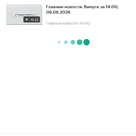
Главные новости. Выпуск за 14:00,
06.08.2026
10:23
Главные новости
14:00