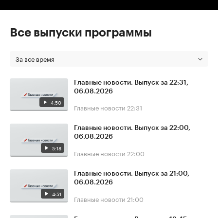
Все выпуски программы
За все время
Главные новости. Выпуск за 22:31,
06.08.2026
4:50
Главные новости
22:31
Главные новости. Выпуск за 22:00,
06.08.2026
5:18
Главные новости
22:00
Главные новости. Выпуск за 21:00,
06.08.2026
4:51
Главные новости
21:00