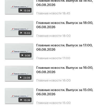
Главные новости. Выпуск за 18:45,
06.08.2026
15:08
Главные новости
18:45
Главные новости. Выпуск за 18:00,
06.08.2026
15:03
Главные новости
18:00
Главные новости. Выпуск за 17:00,
06.08.2026
9:56
Главные новости
17:00
Главные новости. Выпуск за 16:00,
06.08.2026
24:06
Главные новости
16:00
Главные новости. Выпуск за 15:00,
06.08.2026
10:39
Главные новости
15:00