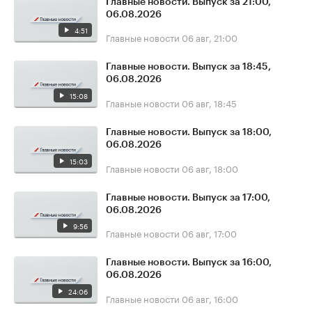
Главные новости. Выпуск за 21:00,
06.08.2026
4:51
Главные новости
06 авг, 21:00
Главные новости. Выпуск за 18:45,
06.08.2026
15:08
Главные новости
06 авг, 18:45
Главные новости. Выпуск за 18:00,
06.08.2026
15:03
Главные новости
06 авг, 18:00
Главные новости. Выпуск за 17:00,
06.08.2026
9:56
Главные новости
06 авг, 17:00
Главные новости. Выпуск за 16:00,
06.08.2026
24:06
Главные новости
06 авг, 16:00