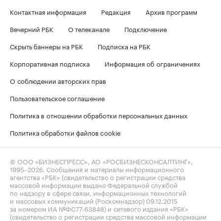
Контактная информация
Редакция
Архив программ
Вечерний РБК
О телеканале
Подключение
Скрыть баннеры на РБК
Подписка на РБК
Корпоративная подписка
Информация об ограничениях
О соблюдении авторских прав
Пользовательское соглашение
Политика в отношении обработки персональных данных
Политика обработки файлов cookie
© ООО «БИЗНЕСПРЕСС», АО «РОСБИЗНЕСКОНСАЛТИНГ»,
1995–2026
. Сообщения и материалы информационного
агентства «РБК» (свидетельство о регистрации средства
массовой информации выдано Федеральной службой
по надзору в сфере связи, информационных технологий
и массовых коммуникаций (Роскомнадзор) 09.12.2015
за номером ИА №ФС77-63848) и сетевого издания «РБК»
(свидетельство о регистрации средства массовой информации