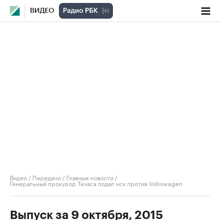
ВИДЕО
Видео
/
Передачи
/
Главные новости
/
Генеральный прокурор Техаса подал иск против Volkswagen
Выпуск за 9 октября, 2015